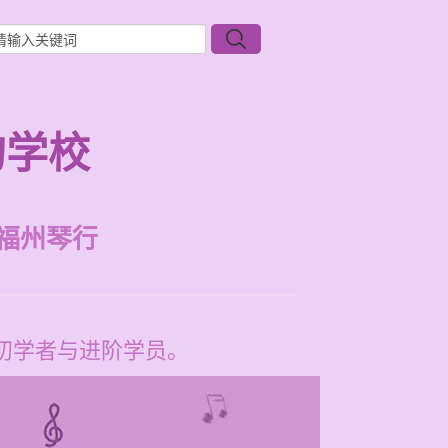
的学校
福州琴行
类初学者与进阶学员。