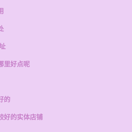
用
处
址
哪里好点呢
好的
较好的实体店铺