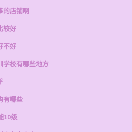
筝的店铺啊
比较好
好不好
训学校有哪些地方
乎
构有哪些
能10级