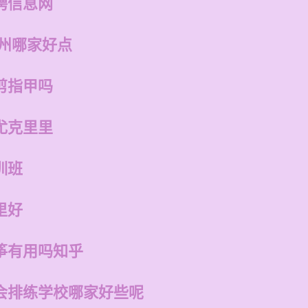
聘信息网
福州哪家好点
剪指甲吗
尤克里里
训班
里好
筝有用吗知乎
会排练学校哪家好些呢